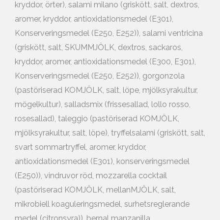
kryddor, örter), salami milano (griskött, salt, dextros,
aromer, kryddor, antioxidationsmedel (E301),
Konserveringsmedel (E250, E252)), salami ventricina
(griskött, salt, SKUMMJÖLK, dextros, sackaros,
kryddor, aromer, antioxidationsmedel (E300, E301),
Konserveringsmedel (E250, E252)), gorgonzola
(pastöriserad KOMJÖLK, salt, löpe, mjölksyrakultur,
mögelkultur), salladsmix (frissesallad, lollo rosso,
rosesallad), taleggio (pastöriserad KOMJÖLK,
mjölksyrakultur, salt, löpe), tryffelsalami (griskött, salt,
svart sommartryffel, aromer, kryddor,
antioxidationsmedel (E301), konserveringsmedel
(E250)), vindruvor röd, mozzarella cocktail
(pastöriserad KOMJÖLK, mellanMJÖLK, salt,
mikrobiell koaguleringsmedel, surhetsreglerande
medel (citronsyra)), bernal manzanilla