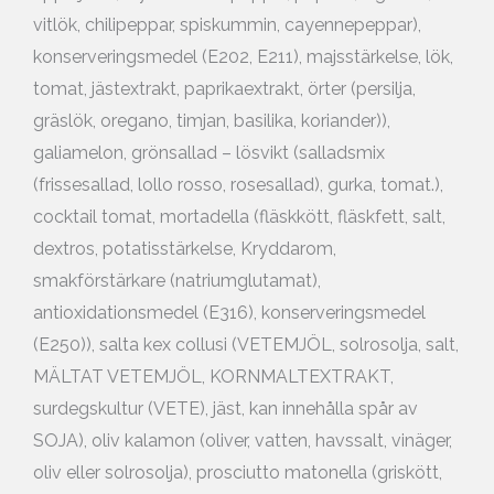
vitlök, chilipeppar, spiskummin, cayennepeppar),
konserveringsmedel (E202, E211), majsstärkelse, lök,
tomat, jästextrakt, paprikaextrakt, örter (persilja,
gräslök, oregano, timjan, basilika, koriander)),
galiamelon, grönsallad – lösvikt (salladsmix
(frissesallad, lollo rosso, rosesallad), gurka, tomat.),
cocktail tomat, mortadella (fläskkött, fläskfett, salt,
dextros, potatisstärkelse, Kryddarom,
smakförstärkare (natriumglutamat),
antioxidationsmedel (E316), konserveringsmedel
(E250)), salta kex collusi (VETEMJÖL, solrosolja, salt,
MÄLTAT VETEMJÖL, KORNMALTEXTRAKT,
surdegskultur (VETE), jäst, kan innehålla spår av
SOJA), oliv kalamon (oliver, vatten, havssalt, vinäger,
oliv eller solrosolja), prosciutto matonella (griskött,