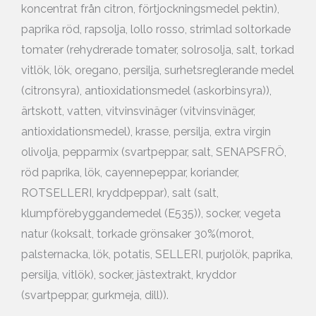
koncentrat från citron, förtjockningsmedel pektin),
paprika röd, rapsolja, lollo rosso, strimlad soltorkade
tomater (rehydrerade tomater, solrosolja, salt, torkad
vitlök, lök, oregano, persilja, surhetsreglerande medel
(citronsyra), antioxidationsmedel (askorbinsyra)),
ärtskott, vatten, vitvinsvinäger (vitvinsvinäger,
antioxidationsmedel), krasse, persilja, extra virgin
olivolja, pepparmix (svartpeppar, salt, SENAPSFRÖ,
röd paprika, lök, cayennepeppar, koriander,
ROTSELLERI, kryddpeppar), salt (salt,
klumpförebyggandemedel (E535)), socker, vegeta
natur (koksalt, torkade grönsaker 30%(morot,
palsternacka, lök, potatis, SELLERI, purjolök, paprika,
persilja, vitlök), socker, jästextrakt, kryddor
(svartpeppar, gurkmeja, dill)).