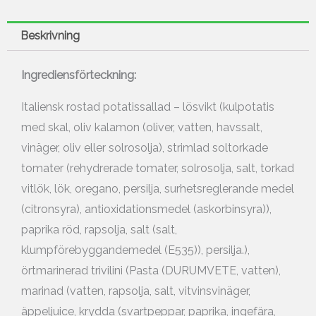
Beskrivning
Ingrediensförteckning:
Italiensk rostad potatissallad – lösvikt (kulpotatis
med skal, oliv kalamon (oliver, vatten, havssalt,
vinäger, oliv eller solrosolja), strimlad soltorkade
tomater (rehydrerade tomater, solrosolja, salt, torkad
vitlök, lök, oregano, persilja, surhetsreglerande medel
(citronsyra), antioxidationsmedel (askorbinsyra)),
paprika röd, rapsolja, salt (salt,
klumpförebyggandemedel (E535)), persilja.),
örtmarinerad trivilini (Pasta (DURUMVETE, vatten),
marinad (vatten, rapsolja, salt, vitvinsvinäger,
äppeljuice, krydda (svartpeppar, paprika, ingefära,