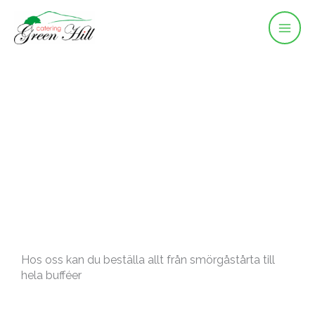
Hoppa
till
innehåll
Hos oss kan du beställa allt från smörgåstårta till
hela bufféer