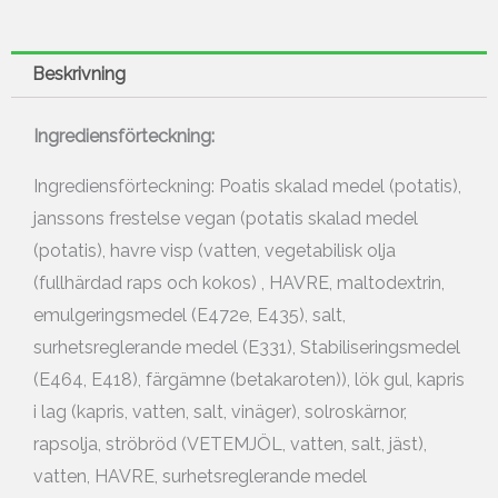
Beskrivning
Ingrediensförteckning:
Ingrediensförteckning: Poatis skalad medel (potatis),
janssons frestelse vegan (potatis skalad medel
(potatis), havre visp (vatten, vegetabilisk olja
(fullhärdad raps och kokos) , HAVRE, maltodextrin,
emulgeringsmedel (E472e, E435), salt,
surhetsreglerande medel (E331), Stabiliseringsmedel
(E464, E418), färgämne (betakaroten)), lök gul, kapris
i lag (kapris, vatten, salt, vinäger), solroskärnor,
rapsolja, ströbröd (VETEMJÖL, vatten, salt, jäst),
vatten, HAVRE, surhetsreglerande medel