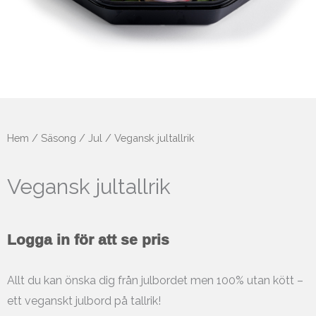
Hem
/
Säsong
/
Jul
/ Vegansk jultallrik
Vegansk jultallrik
Logga in för att se pris
Allt du kan önska dig från julbordet men 100% utan kött –
ett veganskt julbord på tallrik!