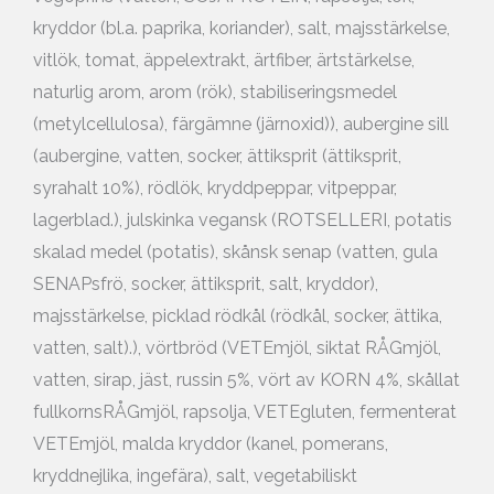
kryddor (bl.a. paprika, koriander), salt, majsstärkelse,
vitlök, tomat, äppelextrakt, ärtfiber, ärtstärkelse,
naturlig arom, arom (rök), stabiliseringsmedel
(metylcellulosa), färgämne (järnoxid)), aubergine sill
(aubergine, vatten, socker, ättiksprit (ättiksprit,
syrahalt 10%), rödlök, kryddpeppar, vitpeppar,
lagerblad.), julskinka vegansk (ROTSELLERI, potatis
skalad medel (potatis), skånsk senap (vatten, gula
SENAPsfrö, socker, ättiksprit, salt, kryddor),
majsstärkelse, picklad rödkål (rödkål, socker, ättika,
vatten, salt).), vörtbröd (VETEmjöl, siktat RÅGmjöl,
vatten, sirap, jäst, russin 5%, vört av KORN 4%, skållat
fullkornsRÅGmjöl, rapsolja, VETEgluten, fermenterat
VETEmjöl, malda kryddor (kanel, pomerans,
kryddnejlika, ingefära), salt, vegetabiliskt