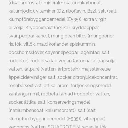
(dikaliumfosfat), mineraler (kalciumkarbonat,
kaliumjodid), vitaminer (D2, riboflavin, B12), salt (salt,
klumpförebyggandemedel (E535)), extra virgin
olivolja, Kryddextrakt (nejlika), kryddpeppar,
svartpeppar, kanel.), mung bean bites (mungbönor,
ris, lök, vitlök, mald koriander, spiskummin,
bockhornsklöver, cayennepeppar, lagerblad, salt,
rödbetor), rödbetsallad vegan (ärtonnaise (rapsolja,
vatten, ärtpuré (vatten, ärtprotein), majsstärkelse,
äppelcidervinäger, salt, socker, citronjuicekoncentrat,
rönnbärsextrakt, ättika, arom, förtjockningsmedel
xantangummi), rödbeta tärnad (rödbetor, vatten,
socker, ättika, salt, konserveringsmedel
(natriumbensoat, kaliumsorbat)), salt (salt,
klumpförebyggandemedel (E535)), vitpeppar.),
vegoprins (vatten, SOJAPROTEIN, rapsolja, lök,