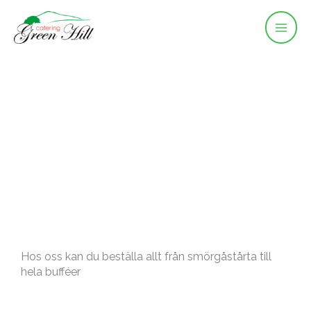
Hoppa
till
innehåll
Hos oss kan du beställa allt från smörgåstårta till
hela bufféer