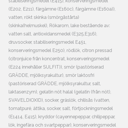
stabiliseringsmedel (E415), konserveringsmedel
(E202, E211), färgämne (E160c), färgämne (E160a)),
vatten, rökt skinka (smörgåstårta)
(skinka(helmuskel), Rökarom, lake bestående av:
vatten salt, antioxidansmedel (E325,E316),
druvsocker, stabiliseringsmedel E451,
konserveringsmedel E250), rödlök, citron pressad
(citronjuice från koncentrat, konserveringsmedel
(E224 innehåller SULFIT)), smör (pastöriserad
GRÄDDE, mjölksyrakultur), smör laktosfri
(pastöriserad GRÄDDE, mjölksyrakultur, salt,
laktasenzym), gelatin nöt halal (gelatin (från nöt),
SVAVELDIOXID), socker, gräslök, chilisås (vatten,
tomatpuré, ättika, socker, salt, förtjockningsmedel
(E1414, E415), kryddor (cayennepeppar, chilipeppar,
lök, ingefära och svartpeppar), konserveringsmedel