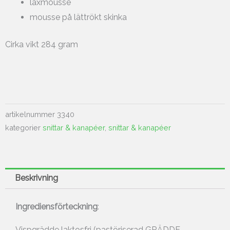
laxmousse
mousse på lättrökt skinka
Cirka vikt 284 gram
artikelnummer
3340
kategorier
snittar & kanapéer
,
snittar & kanapéer
Beskrivning
Ingrediensförteckning
:
Vispgrädde laktosfri (pastöriserad GRÄDDE,