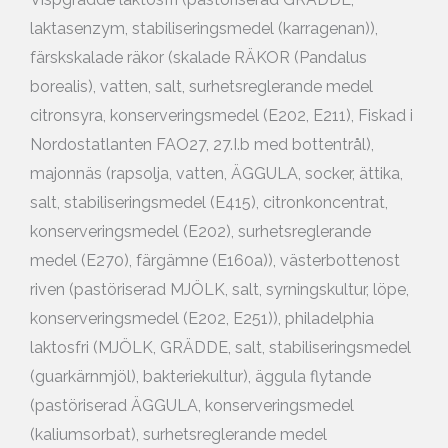
laktasenzym, stabiliseringsmedel (karragenan)),
färskskalade räkor (skalade RÄKOR (Pandalus
borealis), vatten, salt, surhetsreglerande medel
citronsyra, konserveringsmedel (E202, E211), Fiskad i
Nordostatlanten FAO27, 27.I.b med bottentrål),
majonnäs (rapsolja, vatten, ÄGGULA, socker, ättika,
salt, stabiliseringsmedel (E415), citronkoncentrat,
konserveringsmedel (E202), surhetsreglerande
medel (E270), färgämne (E160a)), västerbottenost
riven (pastöriserad MJÖLK, salt, syrningskultur, löpe,
konserveringsmedel (E202, E251)), philadelphia
laktosfri (MJÖLK, GRÄDDE, salt, stabiliseringsmedel
(guarkärnmjöl), bakteriekultur), äggula flytande
(pastöriserad ÄGGULA, konserveringsmedel
(kaliumsorbat), surhetsreglerande medel