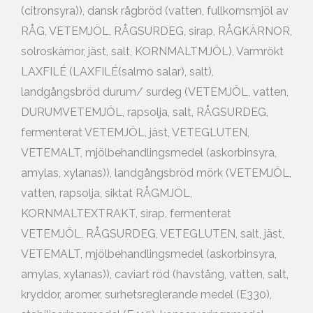
(citronsyra)), dansk rågbröd (vatten, fullkornsmjöl av
RÅG, VETEMJÖL, RÅGSURDEG, sirap, RÅGKÄRNOR,
solroskärnor, jäst, salt, KORNMALTMJÖL), Varmrökt
LAXFILÉ (LAXFILÉ(salmo salar), salt),
landgångsbröd durum/ surdeg (VETEMJÖL, vatten,
DURUMVETEMJÖL, rapsolja, salt, RÅGSURDEG,
fermenterat VETEMJÖL, jäst, VETEGLUTEN,
VETEMALT, mjölbehandlingsmedel (askorbinsyra,
amylas, xylanas)), landgångsbröd mörk (VETEMJÖL,
vatten, rapsolja, siktat RÅGMJÖL,
KORNMALTEXTRAKT, sirap, fermenterat
VETEMJÖL, RÅGSURDEG, VETEGLUTEN, salt, jäst,
VETEMALT, mjölbehandlingsmedel (askorbinsyra,
amylas, xylanas)), caviart röd (havstång, vatten, salt,
kryddor, aromer, surhetsreglerande medel (E330),