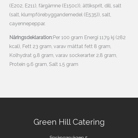
(E202, E211), färgämne (E150c)), ättiksprit, dill, salt
(salt, klumpförebyggandemedel (E535)), salt,
cayennepeppar.
Näringsdeklaration
:Per 100 gram Energi 1179 kj (282
kcal), Fett 23 gram, varav mättat fett 8 gram,
Kolhydrat 9.8 gram, varav sockerarter 2.8 gram,
Protein 9.6 gram, Salt 1.5 gram
Green Hill Catering
Sprängarvägen 5,