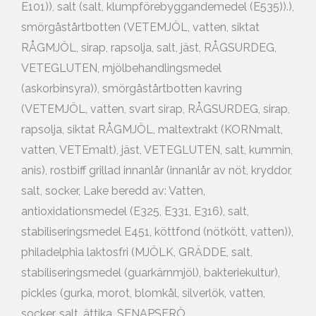
E101)), salt (salt, klumpförebyggandemedel (E535)).),
smörgåstårtbotten (VETEMJÖL, vatten, siktat
RÅGMJÖL, sirap, rapsolja, salt, jäst, RÅGSURDEG,
VETEGLUTEN, mjölbehandlingsmedel
(askorbinsyra)), smörgåstårtbotten kavring
(VETEMJÖL, vatten, svart sirap, RÅGSURDEG, sirap,
rapsolja, siktat RÅGMJÖL, maltextrakt (KORNmalt,
vatten, VETEmalt), jäst, VETEGLUTEN, salt, kummin,
anis), rostbiff grillad innanlår (innanlår av nöt, kryddor,
salt, socker, Lake beredd av: Vatten,
antioxidationsmedel (E325, E331, E316), salt,
stabiliseringsmedel E451, köttfond (nötkött, vatten)),
philadelphia laktosfri (MJÖLK, GRÄDDE, salt,
stabiliseringsmedel (guarkärnmjöl), bakteriekultur),
pickles (gurka, morot, blomkål, silverlök, vatten,
socker, salt, ättika, SENAPSFRÖ,