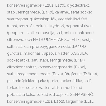
konserveringsmedel (E262, E270), kryddextrakt,
stabiliseringsmedel (E450), karamelliserat socker,
svartpeppar, glukossirap, lök, vegetabiliskt fett
(raps), arom, jästextrakt, kryddor), pepparrot riven
(pepparrot, vatten, rapsolja, salt, antioxidantmedel:
citronsyra och NATRIUMMETABISULFIT), persilja,
salt (salt, klumpförebyggandemedel (E535)).),
gurkröra (majonnäs (rapsolja, vatten, ÄGGULA,
socker, ättika, salt, stabiliseringsmedel (E415),
citronkoncentrat, konserveringsmedel (E202),
surhetsreglerande medel (E270), färgämne (E160a)),
gurkmix (picklad gurka (gurka, socker, ättika, salt),
torkad lök, socker, vatten, ättika, modifierad
potatisstärkelse, torkad röd paprika, SENAPSFRÖ,
konserveringsmedel (E211, E202), färgämne (E141,