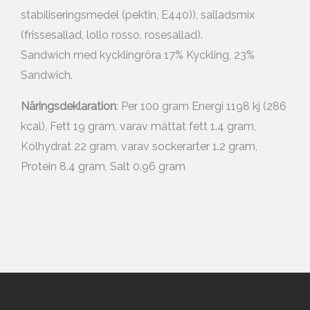
stabiliseringsmedel (pektin, E440)), salladsmix
(frissesallad, lollo rosso, rosesallad).
Sandwich med kycklingröra 17% Kyckling, 23%
Sandwich.
Näringsdeklaration
: Per 100 gram Energi 1198 kj (286
kcal), Fett 19 gram, varav mättat fett 1.4 gram,
Kolhydrat 22 gram, varav sockerarter 1.2 gram,
Protein 8.4 gram, Salt 0.96 gram