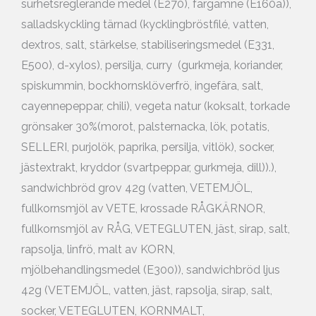
surhetsreglerande medel (E270), färgämne (E160a)),
salladskyckling tärnad (kycklingbröstfilé, vatten,
dextros, salt, stärkelse, stabiliseringsmedel (E331,
E500), d-xylos), persilja, curry (gurkmeja, koriander,
spiskummin, bockhornsklöverfrö, ingefära, salt,
cayennepeppar, chili), vegeta natur (koksalt, torkade
grönsaker 30%(morot, palsternacka, lök, potatis,
SELLERI, purjolök, paprika, persilja, vitlök), socker,
jästextrakt, kryddor (svartpeppar, gurkmeja, dill)).),
sandwichbröd grov 42g (vatten, VETEMJÖL,
fullkornsmjöl av VETE, krossade RÅGKÄRNOR,
fullkornsmjöl av RÅG, VETEGLUTEN, jäst, sirap, salt,
rapsolja, linfrö, malt av KORN,
mjölbehandlingsmedel (E300)), sandwichbröd ljus
42g (VETEMJÖL, vatten, jäst, rapsolja, sirap, salt,
socker, VETEGLUTEN, KORNMALT,