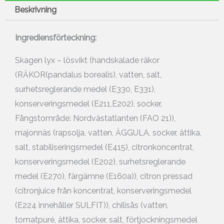
Beskrivning
Ingrediensförteckning:
Skagen lyx – lösvikt (handskalade räkor
(RÄKOR(pandalus borealis), vatten, salt,
surhetsreglerande medel (E330, E331),
konserveringsmedel (E211,E202), socker,
Fångstområde: Nordvästatlanten (FAO 21)),
majonnäs (rapsolja, vatten, ÄGGULA, socker, ättika,
salt, stabiliseringsmedel (E415), citronkoncentrat,
konserveringsmedel (E202), surhetsreglerande
medel (E270), färgämne (E160a)), citron pressad
(citronjuice från koncentrat, konserveringsmedel
(E224 innehåller SULFIT)), chilisås (vatten,
tomatpuré, ättika, socker, salt, förtjockningsmedel