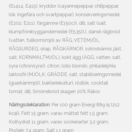
(E1414, E415), kryddor (cayennepeppar, chilipeppar,
lök, ingefära och svartpeppar), konserveringsmedel
(E202, E211), färgämne (E150c)), dill, salt (salt,
klumpförebyggandemedel (E535)).), dansk rågbröd
(vatten, fullkornsmjöl av RÅG, VETEMJÖL,
RÅGSURDEG, sirap, RÅGKÄRNOR, solroskärnor, jäst,
salt, KORNMALTMJÖL), kokt ägg (ÄGG, vatten, salt,
syra (citronsyra)), citron, lollo biondo, philadelphia
laktosfri (MJÖLK, GRÄDDE, salt, stabiliseringsmedel
(guarkärnmjöl), bakteriekultur), rödlök, cocktail
tomat, dill. Smörrebröd skagen 20% Räkor.
Näringsdeklaration
: Per 100 gram Energi 889 kj (212
kcal), Fett 15 gram, varav mättat fett 1.5 gram,
Kolhydrat 11 gram, varav sockerarter 3.2 gram,
Protein 7.4 gram, Salt 1.1 gram