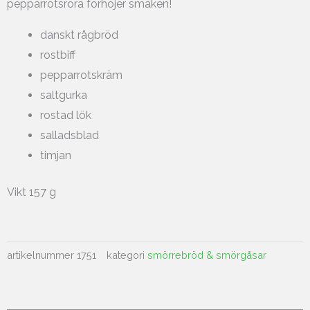
pepparrotsröra förhöjer smaken!
danskt rågbröd
rostbiff
pepparrotskräm
saltgurka
rostad lök
salladsblad
timjan
Vikt 157 g
artikelnummer
1751
kategori
smörrebröd & smörgåsar