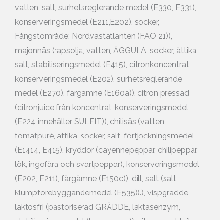
vatten, salt, surhetsreglerande medel (E330, E331),
konserveringsmedel (E211,E202), socker,
Fångstområde: Nordvästatlanten (FAO 21)),
majonnäs (rapsolja, vatten, ÄGGULA, socker, ättika,
salt, stabiliseringsmedel (E415), citronkoncentrat,
konserveringsmedel (E202), surhetsreglerande
medel (E270), färgämne (E160a)), citron pressad
(citronjuice från koncentrat, konserveringsmedel
(E224 innehåller SULFIT)), chilisås (vatten,
tomatpuré, ättika, socker, salt, förtjockningsmedel
(E1414, E415), kryddor (cayennepeppar, chilipeppar,
lök, ingefära och svartpeppar), konserveringsmedel
(E202, E211), färgämne (E150c)), dill, salt (salt,
klumpförebyggandemedel (E535)).), vispgrädde
laktosfri (pastöriserad GRÄDDE, laktasenzym,