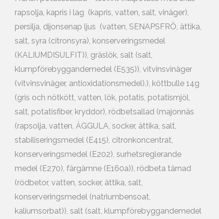
rapsolja, kapris i lag (kapris, vatten, salt, vinäger),
persilja, dijonsenap ljus (vatten, SENAPSFRÖ, ättika,
salt, syra (citronsyra), konserveringsmedel
(KALIUMDISULFIT)), gräslök, salt (salt,
klumpförebyggandemedel (E535)), vitvinsvinäger
(vitvinsvinäger, antioxidationsmedel).), köttbulle 14g
(gris och nötkött, vatten, lök, potatis, potatismjöl,
salt, potatisfiber, kryddor), rödbetsallad (majonnäs
(rapsolja, vatten, ÄGGULA, socker, ättika, salt,
stabiliseringsmedel (E415), citronkoncentrat,
konserveringsmedel (E202), surhetsreglerande
medel (E270), färgämne (E160a)), rödbeta tärnad
(rödbetor, vatten, socker, ättika, salt,
konserveringsmedel (natriumbensoat,
kaliumsorbat)), salt (salt, klumpförebyggandemedel