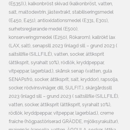
(E535)).), kalkonbröst skivad (kalkonbröst, vatten,
salt, maltodextrin, jästextrakt, stabiliseringsmedel
(E450, E451), antioxidationsmedel (E331, E301),
surhetsreglerande medel (E500),
konserveringsmedel (E250), Rökarom), kallrökt lax
(LAX, salt), senapsill 2023 (inlagd sill – grund 2023 (
saltsillfile (SILLFILÉ), vatten, socker, ättiksprit
(ättiksprit, syrahalt 10%), rödlök, kryddpeppar,
vitpeppar, lagerblad.), skånsk senap (vatten, gula
SENAPsfrö, socker, ättiksprit, salt, kryddor), rapsolja,
socker, rödvinsvinäger, dill, SULFIT.), skärgårdssill
2023 (inlagd sill – grund 2023 ( saltsillfile (SILLFILÉ),
vatten, socker, ättiksprit (ättiksprit, syrahalt 10%),
rödlök, kryddpeppar, vitpeppar, lagerblad.), creme
fraiche (högpastöriserad GRÄDDE, mjölksyrakultur),
majonnäs (rapsolja, vatten, ÄGGULA, socker, ättika,