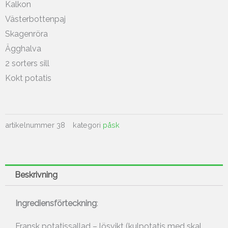
Kalkon
Västerbottenpaj
Skagenröra
Ägghalva
2 sorters sill
Kokt potatis
artikelnummer
38
kategori
påsk
Beskrivning
Ingrediensförteckning
:
Fransk potatissallad – lösvikt (kulpotatis med skal,