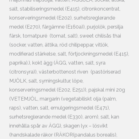
salt, stabiliseringsmedel (E415), citronkoncentrat,
konserveringsmedel (E202), surhetsreglerande
medel (E270), färgämne (E160a)), purjolök, persilja
färsk, tomatpuré (tomat, salt), sweet chilisås thai
(socker, vatten, ättika, röd chilipeppar, vitlök,
modifierad stärkelse, salt, förtjockningsmedel (E415),
paprika).), kokt ägg (ÄGG, vatten, salt, syra
(citronsyra)), västerbottenost riven (pastöriserad
MJÖLK, salt, syrningskultur, löpe,
konserveringsmedel (E202, E251)), pajskal mini 20g
(VETEMJÖL, margarin (vegetabiliskt olja (palm,
raps), vatten, salt, emulgeringsmedel (E471),
surhetsreglerande medel (E330), arom), salt, kan
innehålla spår av ÄGG), skagen lyx – lösvikt
(handskalade räkor (RÄKOR(pandalus borealis),