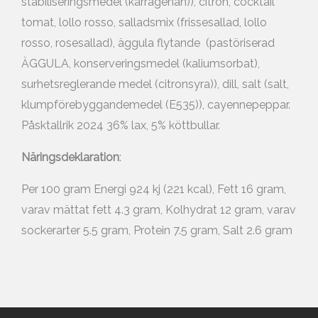
stabiliseringsmedel (karragenan)), citron, cocktail
tomat, lollo rosso, salladsmix (frissesallad, lollo
rosso, rosesallad), äggula flytande (pastöriserad
ÄGGULA, konserveringsmedel (kaliumsorbat),
surhetsreglerande medel (citronsyra)), dill, salt (salt,
klumpförebyggandemedel (E535)), cayennepeppar.
Påsktallrik 2024 36% lax, 5% köttbullar.
Näringsdeklaration
:
Per 100 gram Energi 924 kj (221 kcal), Fett 16 gram,
varav mättat fett 4.3 gram, Kolhydrat 12 gram, varav
sockerarter 5.5 gram, Protein 7.5 gram, Salt 2.6 gram