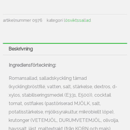
artikelnummer
0976
kategori
lösviktssallad
Beskrivning
Ingrediensförteckning:
Romansallad, salladskyckling tärnad
(kycklingbröstfilé, vatten, salt, stärkelse, dextros, d-
xylos, stabiliseringsmedel (E331, E500)), cocktail
tomat, ostflakes (pastöriserad MJÖLK, salt,
potatisstärkelse, mjölksyrakultur, mikrobiellt löpe),
krutonger (VETEMJÖL, DURUMVETEMJÖL, olivolja,
havssalt, jäst, maltextrakt (från KORN och majs),