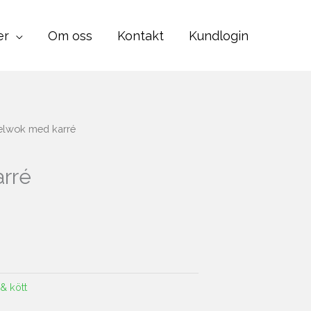
er
Om oss
Kontakt
Kundlogin
lwok med karré
rré
 & kött