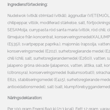
Ingrediensförteckning:
Nudelwok (vitkål strimlad (vitkål), äggnudlar (VETEMJÖL, ÄG
chilipeppar, vitlök, modifierad stärkelse, salt, förtjockn
SESAMolja, currypasta röd santa maria (vitlök, röd chili, citr
(limejuice från koncentrat, konserveringsmedel(KALIUMPY
(E535)), svartpeppar, paprika.), majonnäs (rapsolja, vatten
konserveringsmedel (E202), surhetsreglerande medel (E27
chili (chili, salt, surhetsreglerandemedel (E260)), vatten
jalapeno gröna skivade (jalapenos, vatten, ättika, salt, 
(citronsyra), konserveringsmedel (kaliumsorbat)), sriracha 
E621, stabiliseringsmedel (E415), surhetsreglerande medel
antioxidationsmedel), salt (salt, klumpförebyggandemede
Näringsdeklaration:
Per 100 gram Energi 890 kj (213 kcal), Fett 12 gram, vara