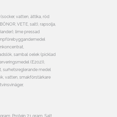
socker, vatten, ättika, röd
ABÖNOR, VETE, salt), rapsolja,
oriander), lime pressad
 klumpförebyggandemedel
ronkoncentrat,
adslök, sambal oelek (picklad
nserveringsmedel (E202)),
lt, surhetsreglerande medel
lök, vatten, smakförstärkare
tvinsvinäger,
gram, Protein 7.1 gram, Salt