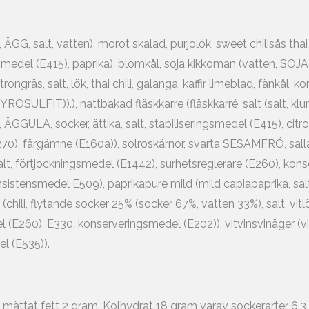
G, salt, vatten), morot skalad, purjolök, sweet chilisås thai (
ingsmedel (E415), paprika), blomkål, soja kikkoman (vatten, SOJ
ongräs, salt, lök, thai chili, galanga, kaffir limeblad, fänkål, k
ROSULFIT)).), nattbakad fläskkarre (fläskkarré, salt (salt,
, ÄGGULA, socker, ättika, salt, stabiliseringsmedel (E415), cit
0), färgämne (E160a)), solroskärnor, svarta SESAMFRÖ, sall
, salt, förtjockningsmedel (E1442), surhetsreglerare (E260), ko
konsistensmedel E509), paprikapure mild (mild capiapaprika, sa
(chili, flytande socker 25% (socker 67%, vatten 33%), salt, vit
 (E260), E330, konserveringsmedel (E202)), vitvinsvinäger (vi
l (E535)).
v mättat fett 2 gram, Kolhydrat 18 gram varav sockerarter 6.3 